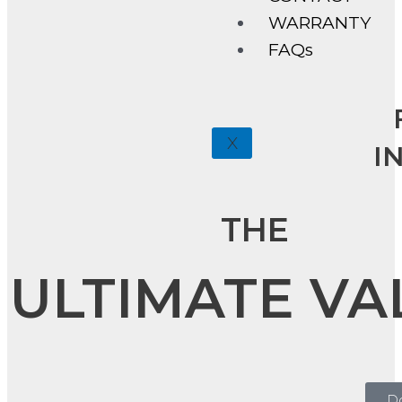
WARRANTY
FAQs
X
I
THE
ULTIMATE VA
D